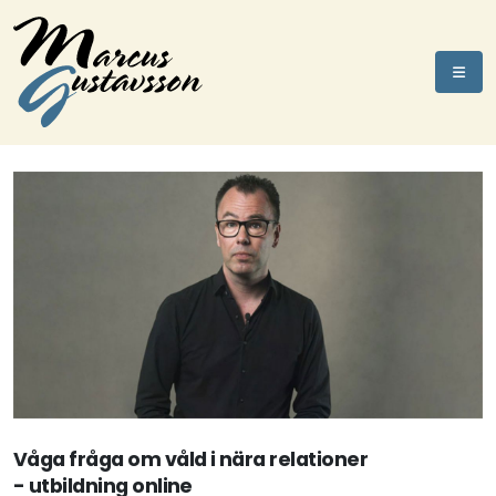
Våga fråga om våld i nära relationer
- utbildning online