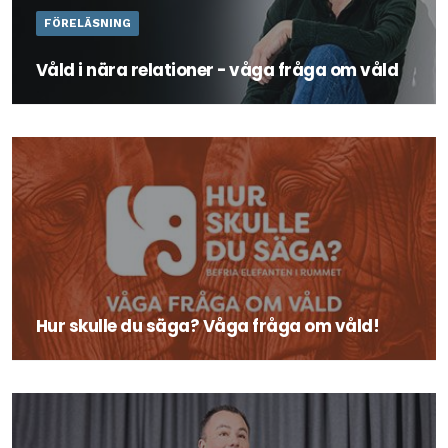
FÖRELÄSNING
Våld i nära relationer - våga fråga om våld
Våld i nära relationer är ett stort samhällspolitiskt
problem. Kunskap om tecken på våldsutsatthet och om
den hjälp som finns att få kan vara livsviktigt.
Hur skulle du säga? Våga fråga om våld!
De flesta tycker att det är obehagligt att ställa frågor om
våld. Genom att spela HUR SKULLE DU SÄGA? får ni öva
er i att prata om obekväma.