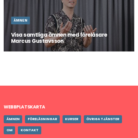
ÄMNEN
Visa samtliga ämnen med föreläsare
Marcus Gustavsson
Marcus är en erfaren och uppskattad utbildare och
föreläsare som skräddarsyr utbildning eller föreläsning
efter sina kunders behov och önskemål.
WEBBPLATSKARTA
ÄMNEN
FÖRELÄSNINGAR
KURSER
ÖVRIGA TJÄNSTER
OM
KONTAKT