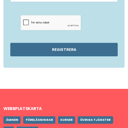
REGISTRERA
WEBBPLATSKARTA
ÄMNEN
FÖRELÄSNINGAR
KURSER
ÖVRIGA TJÄNSTER