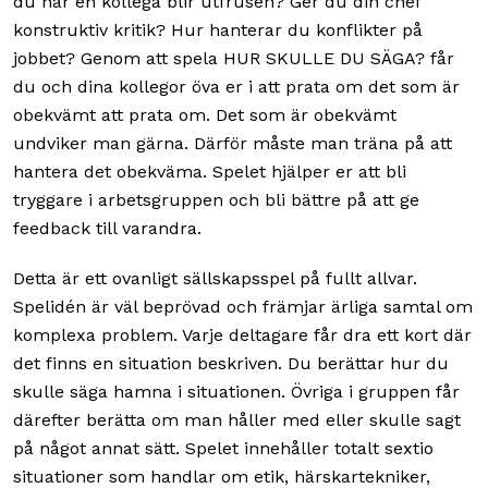
du när en kollega blir utfrusen? Ger du din chef
konstruktiv kritik? Hur hanterar du konflikter på
jobbet? Genom att spela HUR SKULLE DU SÄGA? får
du och dina kollegor öva er i att prata om det som är
obekvämt att prata om. Det som är obekvämt
undviker man gärna. Därför måste man träna på att
hantera det obekväma. Spelet hjälper er att bli
tryggare i arbetsgruppen och bli bättre på att ge
feedback till varandra.
Detta är ett ovanligt sällskapsspel på fullt allvar.
Spelidén är väl beprövad och främjar ärliga samtal om
komplexa problem. Varje deltagare får dra ett kort där
det finns en situation beskriven. Du berättar hur du
skulle säga hamna i situationen. Övriga i gruppen får
därefter berätta om man håller med eller skulle sagt
på något annat sätt. Spelet innehåller totalt sextio
situationer som handlar om etik, härskartekniker,