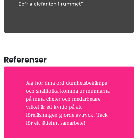
Befria elefanten i rummet”
Referenser
Jag hör dina ord dumhetsbekämpa
och snälltolka komma ur munnarna
på mina chefer och medarbetare
vilket är ett kvitto på att
föreläsningen gjorde avtryck. Tack
för ett jättefint samarbete!