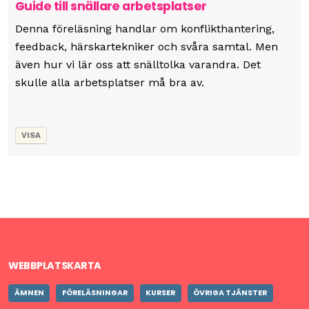
Guide till snällare arbetsplatser
Denna föreläsning handlar om konflikthantering,
feedback, härskartekniker och svåra samtal. Men
även hur vi lär oss att snälltolka varandra. Det
skulle alla arbetsplatser må bra av.
VISA
WEBBPLATSKARTA
ÄMNEN
FÖRELÄSNINGAR
KURSER
ÖVRIGA TJÄNSTER