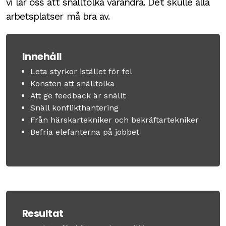
vi lär oss att snälltolka varandra. Det skulle alla
arbetsplatser må bra av.
Innehåll
Leta styrkor istället för fel
Konsten att snälltolka
Att ge feedback är snällt
Snäll konflikthantering
Från härskartekniker och bekräftartekniker
Befria elefanterna på jobbet
Resultat