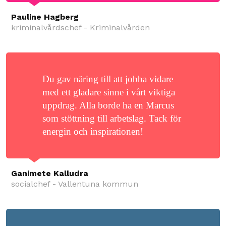
Pauline Hagberg
kriminalvårdschef - Kriminalvården
Du gav näring till att jobba vidare
med ett gladare sinne i vårt viktiga
uppdrag. Alla borde ha en Marcus
som stöttning till arbetslag. Tack för
energin och inspirationen!
Ganimete Kalludra
socialchef - Vallentuna kommun