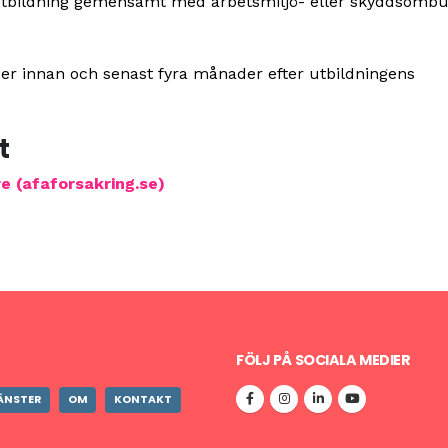
eutbildning gemensamt med arbetsmiljö- eller skyddsombu
er innan och senast fyra månader efter utbildningens
t
e (afaforsakring.se)
FÖLJ PÅ SOCIALA MEDIER
ÄNSTER
OM
KONTAKT