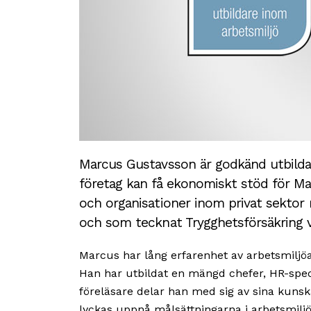
Marcus Gustavsson är godkänd utbildare
företag kan få ekonomiskt stöd för Mar
och organisationer inom privat sektor 
och som tecknat Trygghetsförsäkring v
Marcus har lång erfarenhet av arbetsmiljö
Han har utbildat en mängd chefer, HR-spe
föreläsare delar han med sig av sina kuns
lyckas uppnå målsättningarna i arbetsmiljö