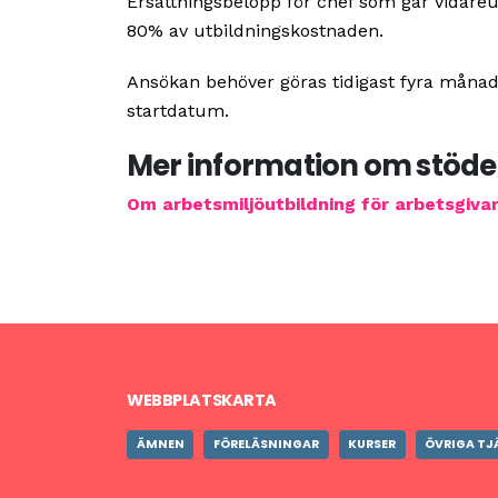
Ersättningsbelopp för chef som går vidar
80% av utbildningskostnaden.
Ansökan behöver göras tidigast fyra månad
startdatum.
Mer information om stöde
Om arbetsmiljöutbildning för arbetsgivar
WEBBPLATSKARTA
ÄMNEN
FÖRELÄSNINGAR
KURSER
ÖVRIGA TJ