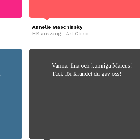
Annelie Maschinsky
HR-ansvarig - Art Clinic
Varma, fina och kunniga Marcus!
r
Tack för lärandet du gav oss!