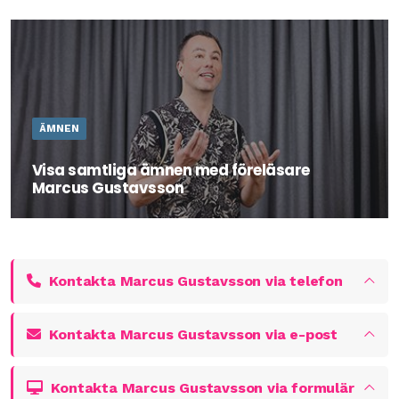
Elefanten i rummet är ett bildligt uttryck för något som
alla ser i en grupp, men som man undviker att prata om.
Detta sällskapsspel hjälper er att befria elefanterna på
jobbet.
ÄMNEN
Visa samtliga ämnen med föreläsare
Marcus Gustavsson
Marcus är en erfaren och uppskattad utbildare och
föreläsare som skräddarsyr utbildning eller föreläsning
efter sina kunders behov och önskemål.
Kontakta Marcus Gustavsson via telefon
Kontakta Marcus Gustavsson via e-post
Kontakta Marcus Gustavsson via formulär