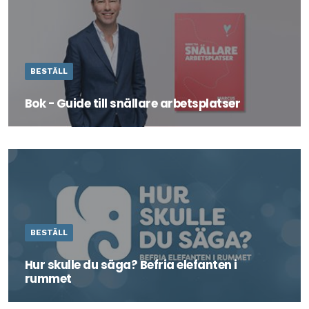
BESTÄLL
Bok - Guide till snällare arbetsplatser
Köp boken - Guide till snällare arbetsplatser - av Marcus
Gustavsson.
BESTÄLL
Hur skulle du säga? Befria elefanten i
rummet
Detta är ett ovanligt sällskapsspel på fullt allvar.