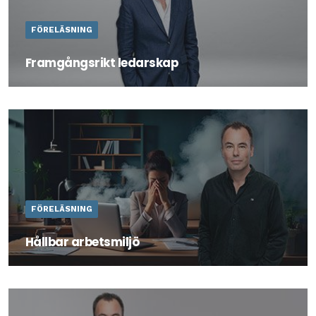
FÖRELÄSNING
Framgångsrikt ledarskap
Vad kännetecknar en bra ledare? Och vilket ledarskap
skapar mest framgång?
FÖRELÄSNING
Hållbar arbetsmiljö
Arbetsmiljö är viktigt. Till och med livsviktigt. Genom
denna föreläsning med föreläsare Marcus Gustavson får
du verktyg till att göra den hållbar.