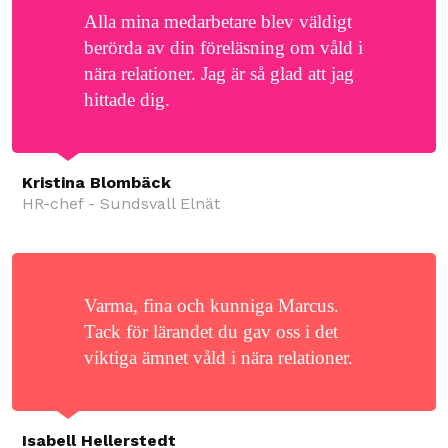
Alla mina medarbetare blev väldigt
berörda av din föreläsning om våld i
nära relationer. Jag är så glad att jag
hittade dig.
Kristina Blombäck
HR-chef - Sundsvall Elnät
Varma, fina och kunniga Marcus.
Tack för lärandet du gav oss i det
viktiga ämnet våld i nära relationer.
Isabell Hellerstedt