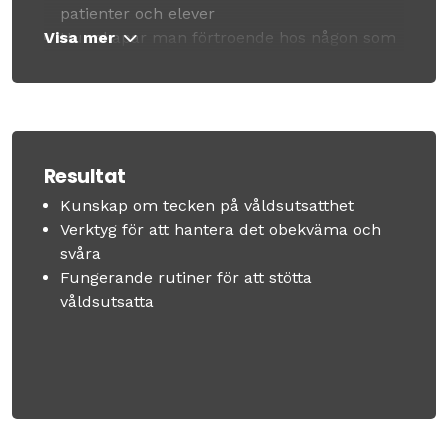
patienter och elever
Visa mer
Hur skapar man förtroende hos någon som
är utsatt?
Hur kan frågor om våld ställas och hur ska
svaret hanteras?
Stöd till våldsutsatta
Resultat
Kunskap om tecken på våldsutsatthet
Verktyg för att hantera det obekväma och
svåra
Fungerande rutiner för att stötta
våldsutsatta