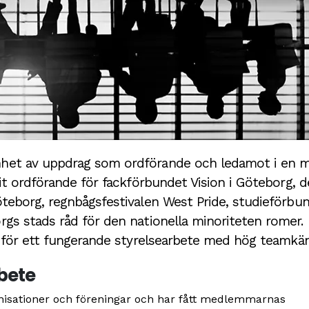
enhet av uppdrag som ordförande och ledamot i en 
rit ordförande för fackförbundet Vision i Göteborg, 
öteborg, regnbågsfestivalen West Pride, studieförbu
rgs stads råd för den nationella minoriteten romer.
vt för ett fungerande styrelsearbete med hög teamkän
bete
ganisationer och föreningar och har fått medlemmarnas