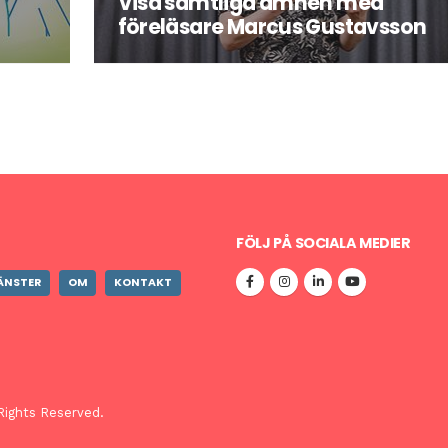
Visa samtliga ämnen med
föreläsare Marcus Gustavsson
Marcus är en erfaren och uppskattad
utbildare och föreläsare som skräddarsyr
utbildning eller föreläsning efter sina
kunders behov och önskemål.
FÖLJ PÅ SOCIALA MEDIER
ÄNSTER
OM
KONTAKT
Rights Reserved.