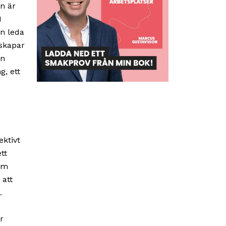
en är
I
an leda
 skapar
an
g, ett
ktivt
tt
 om
att
.
r