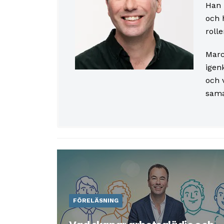
Han 
och 
roll
Marc
igen
och 
sama
FÖRELÄSNING