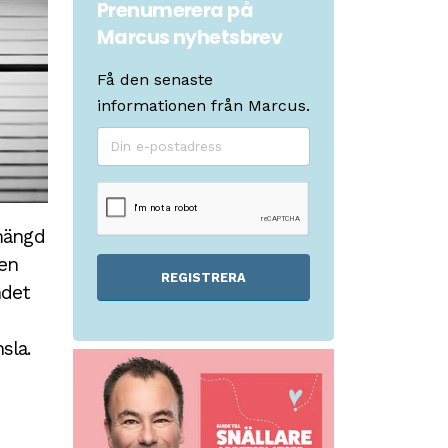
Prenumerera på
Marcus nyhetsbrev
Få den senaste
informationen från Marcus.
mängd
den
REGISTRERA
ndet
sla.