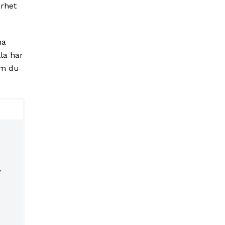
arhet
na
la har
om du
,