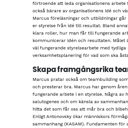
förtroende att leda organisationens arbete 
också bärare av organisationens idé och vä
Marcus föreläsningar och utbildningar går 
er styrelse från idé till resultat. Bland a
klara roller, hur man får till fungerande a
kommunicerar idén och resultaten. Målet är 
väl fungerande styrelsearbete med tydliga r
verksamhetsplanering för vad som ska ås
Skapa framgångsrika te
Marcus pratar också om teambuilding som h
och presterar bra. Marcus har genom åren 
fungerande arbete i en styrelse. Några av 
salutogenes och om känsla av sammanhang
hitta det som får oss att mår bra och bibehål
Enligt Antonovsky ökar människors förmåga
sammanhang (KASAM). Fundamenten för at