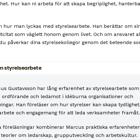
et. Hur kan ni arbeta för att skapa begriplighet, hanterb
 hur man lyckas med styrelsearbete. Han berättar om si
itcitat som väglett honom genom livet. Och om ansvaret al
t du påverkar dina styrelsekollegor genom det beteende s
m styrelsearbete
us Gustavsson har lång erfarenhet av styrelsearbete som
 ordförande och ledamot i idéburna organisationer och
ningar. Han föreläser om hur styrelser kan skapa tydlighet
rbete och engagemang för att leda verksamheter framåt.
na föreläsningar kombinerar Marcus praktiska erfarenheter
teorier om ledarskap, grupputveckling och arbetskultur.