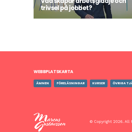
Vad skapar arbetsglädje och
trivsel på jobbet?
Läs mer om föreläsningen här
WEBBPLATSKARTA
ÄMNEN
FÖRELÄSNINGAR
KURSER
ÖVRIGA TJ
© Copyright 2026. All 