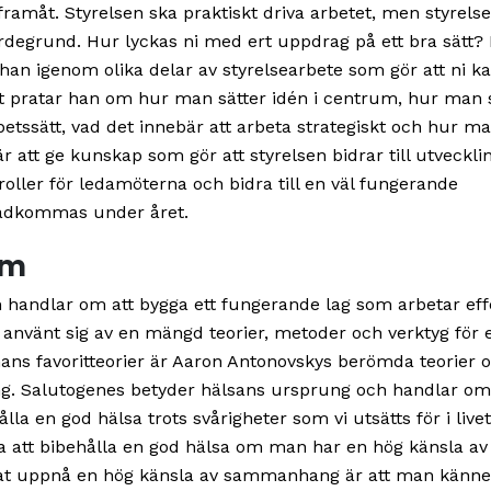
framåt. Styrelsen ska praktiskt driva arbetet, men styrels
rdegrund. Hur lyckas ni med ert uppdrag på ett bra sätt? 
han igenom olika delar av styrelsearbete som gör att ni k
nnat pratar han om hur man sätter idén i centrum, hur man
rbetssätt, vad det innebär att arbeta strategiskt och hur m
att ge kunskap som gör att styrelsen bidrar till utvecklin
oller för ledamöterna och bidra till en väl fungerande
tadkommas under året.
am
andlar om att bygga ett fungerande lag som arbetar effe
använt sig av en mängd teorier, metoder och verktyg för e
hans favoritteorier är Aaron Antonovskys berömda teorier
. Salutogenes betyder hälsans ursprung och handlar om 
la en god hälsa trots svårigheter som vi utsätts för i livet
 att bibehålla en god hälsa om man har en hög känsla av
 uppnå en hög känsla av sammanhang är att man känne