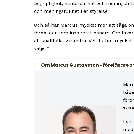
begriplighet, hanterbarhet och meningsfullh
och meningsfullhet i er styrelse?
Och så har Marcus mycket mer att säga om
förebilder som inspirerat honom. Om favor
att snälltolka varandra. Vet du hur mycke
väljer?
Om Marcus Gustavsson - föreläsare o
Marc
både
före
sama
I si
med 