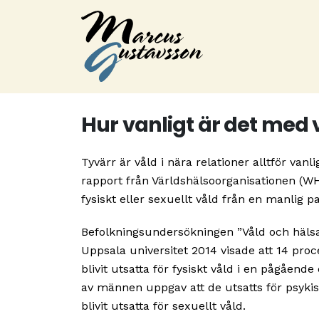
Hur vanligt är det med v
Tyvärr är våld i nära relationer alltför va
rapport från Världshälsoorganisationen (WHO
fysiskt eller sexuellt våld från en manlig p
Befolkningsundersökningen ”Våld och hälsa
Uppsala universitet 2014 visade att 14 pr
blivit utsatta för fysiskt våld i en pågåend
av männen uppgav att de utsatts för psyki
blivit utsatta för sexuellt våld.