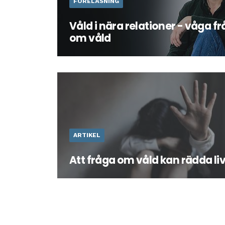
FÖRELÄSNING
Våld i nära relationer - våga f
om våld
Våld i nära relationer är ett stort
samhällspolitiskt problem. Kunskap o
tecken på våldsutsatthet och om den 
som finns att få kan vara livsviktigt.
ARTIKEL
Att fråga om våld kan rädda li
Läs artikel "Att fråga om våld räddar liv
föreläsare Marcus Gustavsson.