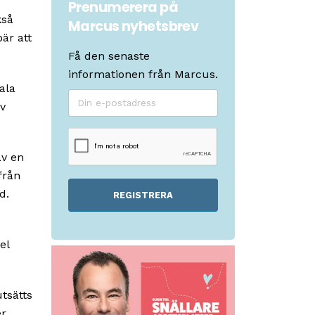
Prenumerera på
kså
Marcus nyhetsbrev
bär att
Få den senaste
informationen från Marcus.
ala
iv
av en
från
d.
REGISTRERA
el
tsätts
er