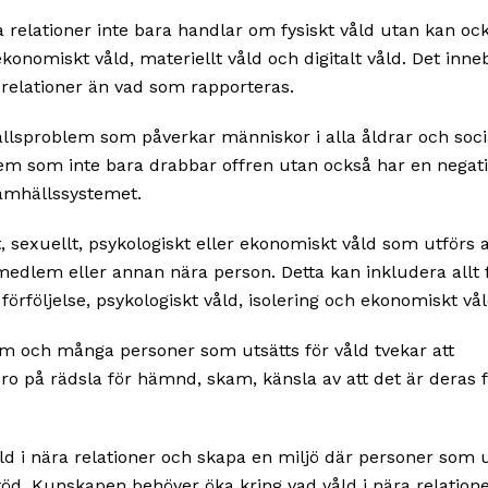
ära relationer inte bara handlar om fysiskt våld utan kan oc
ekonomiskt våld, materiellt våld och digitalt våld. Det inne
 relationer än vad som rapporteras.
mhällsproblem som påverkar människor i alla åldrar och soci
lem som inte bara drabbar offren utan också har en negat
samhällssystemet.
t, sexuellt, psykologiskt eller ekonomiskt våld som utförs 
emedlem eller annan nära person. Detta kan inkludera allt 
 förföljelse, psykologiskt våld, isolering och ekonomiskt vål
blem och många personer som utsätts för våld tvekar att
ero på rädsla för hämnd, skam, känsla av att det är deras f
ld i nära relationer och skapa en miljö där personer som u
töd. Kunskapen behöver öka kring vad våld i nära relation