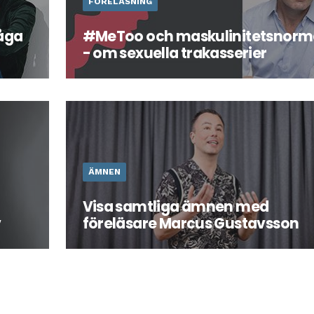
FÖRELÄSNING
råga
#MeToo och maskulinitetsnor
- om sexuella trakasserier
Läs mer om föreläsningen här
m
hjälp
ÄMNEN
Visa samtliga ämnen med
v
föreläsare Marcus Gustavsson
" av
Marcus är en erfaren och uppskattad
utbildare och föreläsare som skräddarsyr
utbildning eller föreläsning efter sina
kunders behov och önskemål.