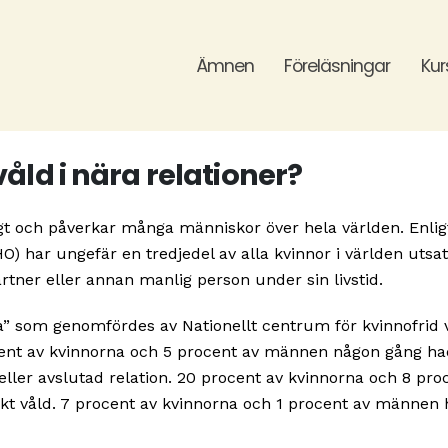
Ämnen
Föreläsningar
Kur
åld i nära relationer?
nligt och påverkar många människor över hela världen. Enlig
) har ungefär en tredjedel av alla kvinnor i världen utsat
artner eller annan manlig person under sin livstid.
” som genomfördes av Nationellt centrum för kvinnofrid 
ocent av kvinnorna och 5 procent av männen någon gång h
e eller avslutad relation. 20 procent av kvinnorna och 8 pro
skt våld. 7 procent av kvinnorna och 1 procent av männen