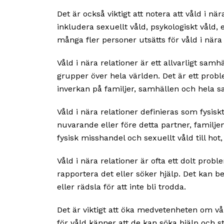
Det är också viktigt att notera att våld i n
inkludera sexuellt våld, psykologiskt våld, 
många fler personer utsätts för våld i nära
Våld i nära relationer är ett allvarligt sa
grupper över hela världen. Det är ett prob
inverkan på familjer, samhällen och hela 
Våld i nära relationer definieras som fysisk
nuvarande eller före detta partner, familj
fysisk misshandel och sexuellt våld till hot,
Våld i nära relationer är ofta ett dolt pro
rapportera det eller söker hjälp. Det kan b
eller rädsla för att inte bli trodda.
Det är viktigt att öka medvetenheten om vå
för våld känner att de kan söka hjälp och s