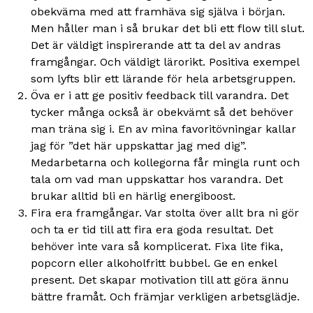
obekväma med att framhäva sig själva i början.
Men håller man i så brukar det bli ett flow till slut.
Det är väldigt inspirerande att ta del av andras
framgångar. Och väldigt lärorikt. Positiva exempel
som lyfts blir ett lärande för hela arbetsgruppen.
Öva er i att ge positiv feedback till varandra. Det
tycker många också är obekvämt så det behöver
man träna sig i. En av mina favoritövningar kallar
jag för ”det här uppskattar jag med dig”.
Medarbetarna och kollegorna får mingla runt och
tala om vad man uppskattar hos varandra. Det
brukar alltid bli en härlig energiboost.
Fira era framgångar. Var stolta över allt bra ni gör
och ta er tid till att fira era goda resultat. Det
behöver inte vara så komplicerat. Fixa lite fika,
popcorn eller alkoholfritt bubbel. Ge en enkel
present. Det skapar motivation till att göra ännu
bättre framåt. Och främjar verkligen arbetsglädje.