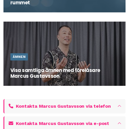
rummet
Detta sällskapsspel hjälper er att befria elefanterna på
jobbet. Beställ spelet här!
ÄMNEN
Visa samtliga ämnen med föreläsare
Marcus Gustavsson
Marcus är en erfaren och uppskattad utbildare och
föreläsare som skräddarsyr utbildning eller föreläsning
efter sina kunders behov och önskemål.
Kontakta Marcus Gustavsson via telefon
Kontakta Marcus Gustavsson via e-post