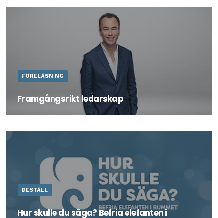
FÖRELÄSNING
Framgångsrikt ledarskap
Vad kännetecknar en bra ledare? Och vilket ledarskap
skapar mest framgång?
BESTÄLL
Hur skulle du säga? Befria elefanten i