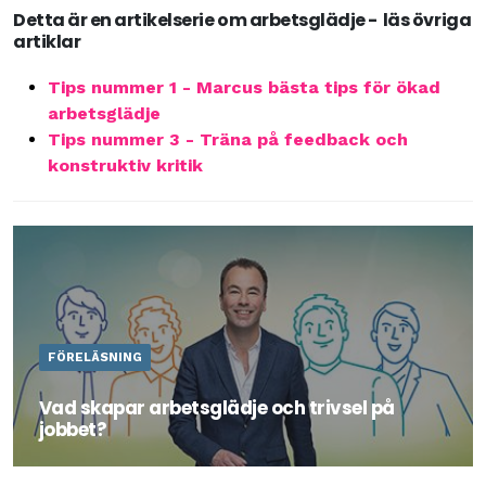
Detta är en artikelserie om arbetsglädje - läs övriga
artiklar
Tips nummer 1 - Marcus bästa tips för ökad
arbetsglädje
Tips nummer 3 - Träna på feedback och
konstruktiv kritik
FÖRELÄSNING
Vad skapar arbetsglädje och trivsel på
jobbet?
Läs mer om föreläsningen här