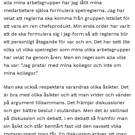
alla mina arbetsgrupper har jag låtit mina
medarbetare själva formulera spelreglerna. Jag har
velat att reglerna ska komma från gruppen istället för
att vara en ren chefsprodukt. Min enda order har varit
att de ska formulera sig i jag-form så att reglerna blir
ett personligt åtagande för var och en. Det har sett lite
olika ut vilka spelregler som mina olika arbetsgrupper
har velat ha genom åren. Men en regel som alla ville
ha var: ”Jag pratar med mina kollegor och inte om
mina kollegor.”
Man ska också respektera varandras olika åsikter. Det
är bra med olika åsikter och att man vrider och vänder
på argument tillsammans. Det främjar diskussioner
och ger bättre beslut i slutändan. Men det är skillnad
på diskussion och debatt. I en debatt så framför man
sin åsikt och står benhårt fast vid den oavsett vilka
motargument man får. En diskussion kräver att man