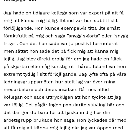
Jag hade en tidigare kollega som var expert på att få
mig att känna mig löjlig. Ibland var hon subtil i sitt
förlöjligande. Hon kunde exempelvis titta lite smått
föraktfullt på mig och säga ”snygg skjorta” eller ”snygg
frisyr”. Och det hon sade var ju positivt formulerat
men sättet hon sade det på fick mig att känna mig
löjlig. Jag blev direkt orolig för om jag hade en fläck
på skjortan eller såg konstig ut i håret. Ibland var hon
extremt tydlig i sitt förlöjligande. Jag lyfte ofta på våra
ledningsgruppsmöten hur stolt jag var över mina
medarbetare och deras insatser. Då fnös alltid
kollegan och sade uttryckligen att hon tyckte att jag
var löjlig. Det pågår ingen popularitetstävling här och
det där gör du bara för att fjäska in dig hos din
arbetsgrupp brukade hon säga. Hon lyckades därmed
att få mig att känna mig löjlig när jag var öppen med