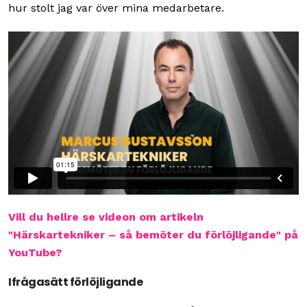
hur stolt jag var över mina medarbetare.
Vill du hellre se videon om artikeln
"Härskartekniker – så bemöter du förlöjligande" på
YouTube?
Ifrågasätt förlöjligande