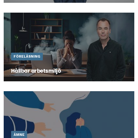
Vad kännetecknar en bra ledare? Och vilket ledarskap
skapar mest framgång?
FÖRELÄSNING
Hållbar arbetsmiljö
Arbetsmiljö är viktigt. Till och med livsviktigt. Genom
denna föreläsning med föreläsare Marcus Gustavson får
du verktyg till att göra den hållbar.
ÄMNE