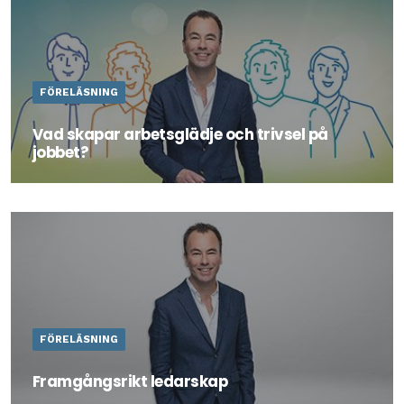
FÖRELÄSNING
Vad skapar arbetsglädje och trivsel på
jobbet?
Läs mer om föreläsningen här
FÖRELÄSNING
Framgångsrikt ledarskap