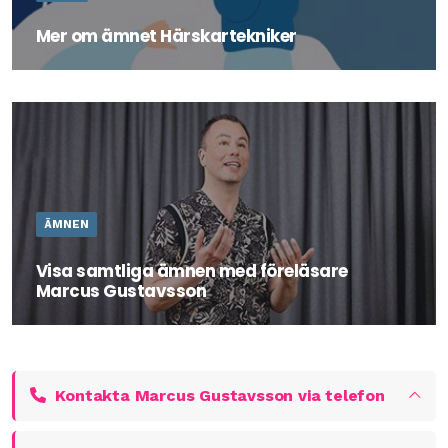
Mer om ämnet Härskartekniker
Läs mer om ämnet Härskartekniker här.
ÄMNEN
Visa samtliga ämnen med föreläsare
Marcus Gustavsson
Marcus är en erfaren och uppskattad utbildare och
föreläsare som skräddarsyr utbildning eller föreläsning
efter sina kunders behov och önskemål.
Kontakta Marcus Gustavsson via telefon