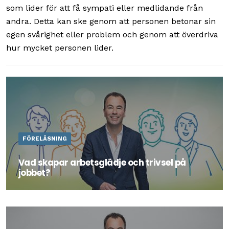
som lider för att få sympati eller medlidande från
andra. Detta kan ske genom att personen betonar sin
egen svårighet eller problem och genom att överdriva
hur mycket personen lider.
FÖRELÄSNING
Vad skapar arbetsglädje och trivsel på
jobbet?
Detta är en föreläsning om hur man lyckas skapa trivsel
på jobbet genom att ta verksamheten, varandra och sig
själv på allvar.