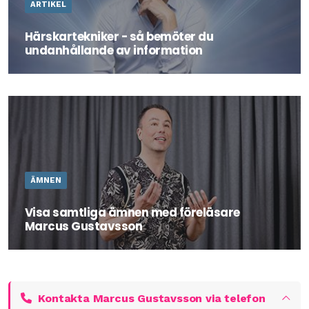
ARTIKEL
Härskartekniker - så bemöter du
undanhållande av information
Läs artikeln "så bemöter du undanhållande av
information" av föreläsare Marcus Gustavsson här.
ÄMNEN
Visa samtliga ämnen med föreläsare
Marcus Gustavsson
Marcus är en erfaren och uppskattad utbildare och
föreläsare som skräddarsyr utbildning eller föreläsning
efter sina kunders behov och önskemål.
Kontakta Marcus Gustavsson via telefon