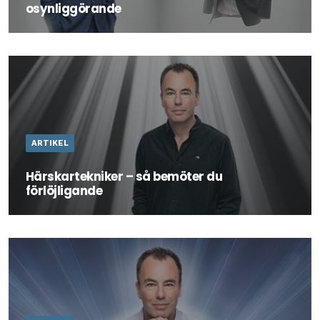
osynliggörande
Läs artikeln "så bemöter du osynliggörande" av
föreläsare Marcus Gustavsson här.
ARTIKEL
Härskartekniker – så bemöter du
förlöjligande
Läs artikeln "så bemöter du förlöjligande" av föreläsare
Marcus Gustavsson här.