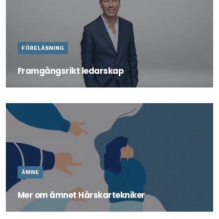
FÖRELÄSNING
Framgångsrikt ledarskap
Vad kännetecknar en bra ledare? Och vilket ledarskap
skapar mest framgång?
ÄMNE
Mer om ämnet Härskartekniker
Läs mer om ämnet Härskartekniker här.